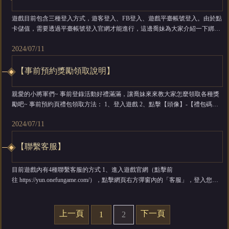
遊戲目前包含三種登入方式，遊客登入、FB登入、遊戲平臺帳號登入。由於點
卡儲值，需要透過平臺帳號登入官網才能進行，這邊喬妹為大家介紹一下綁定
平臺帳號的方式。 一、進入遊戲 1、FB登入和遊客登入的玩家們，只需要重新
2024/07/11
進入遊戲，螢幕上方會出現「帳號中心」，然後再點擊「綁定郵箱」。 二、綁
定郵箱 進...
【事前預約獎勵領取說明】
親愛的小將軍們~ 事前登錄活動好禮滿滿，讓喬妹來來教大家怎麼領取各種獎
勵吧~ 事前預約頁禮包領取方法： 1、登入遊戲 2、點擊【頭像】-【禮包碼】
3、輸入禮包碼進行兌換，即可直接獲得預約獎勵 4、預約禮包、抽獎禮包、邀
2024/07/11
請好友禮包可在事前預約活動頁中，輸入預約手機門號後通過【獎勵查詢】中
查...
【聯繫客服】
目前遊戲內有4種聯繫客服的方式 1、進入遊戲官網（點擊前
往 https://yun.onefungame.com/），點擊網頁右方彈窗內的「客服」，登入您的
帳號，在意見回饋頁面填寫您的疑問及相關聯絡咨詢。 2、玩家可透過向
tycs001@gmail.com
發送信件來回饋建議，並備註對應的角色ID。 3、遊戲主介
面右上方「頭像」按鈕，...
上一頁
下一頁
1
2