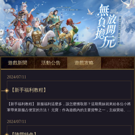
遊戲新聞
活動公告
遊戲攻略
2024/07/11
【新手福利教程】
【新手福利教程】 新服福利這麼多，該怎麼獲取那？這期喬妹就來給各位小將
軍帶來新服占便宜的方法！ 元寶：作為遊戲內的主要貨幣之一，主線寶箱、七
天樂活動、每日任務、新服慶典每日都能獲取到大量元寶，完成成就任務也能
2024/07/11
拿到數量不等的元寶。當然同盟中大佬們的紅包也是不能錯過的獲取元寶方式
喔！ 武將招募券：完成主線、...
【陣營特色】