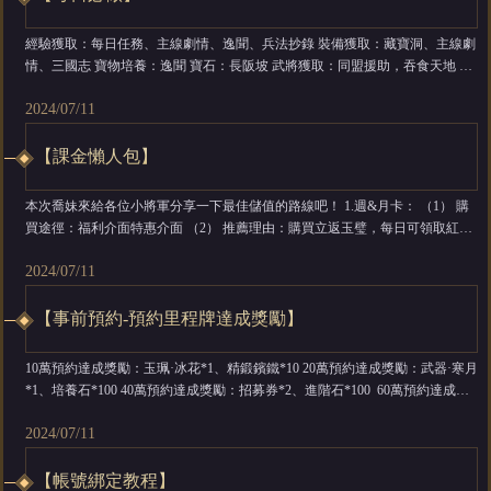
經驗獲取：每日任務、主線劇情、逸聞、兵法抄錄 裝備獲取：藏寶洞、主線劇
情、三國志 寶物培養：逸聞 寶石：長阪坡 武將獲取：同盟援助，吞食天地 神
兵材料獲取：七進七出 錦囊：上兵伐謀、逐鹿叛軍 多人對戰：逐鹿 單人對
2024/07/11
戰：龍爭虎鬥，競技 ...
【課金懶人包】
本次喬妹來給各位小將軍分享一下最佳儲值的路線吧！ 1.週&月卡： （1） 購
買途徑：福利介面特惠介面 （2） 推薦理由：購買立返玉璧，每日可領取紅將
碎片和招募券！ 2.每日特惠禮包： （1） 購買途徑：福利介面特惠介面 （2）
2024/07/11
推薦理由：購買立返玉璧，每日可獲得精力和體力，升級先人一步 3.週&月特
權： （1） 購買途徑：福利介面特惠介面 （2）...
【事前預約-預約里程牌達成獎勵】
10萬預約達成獎勵：玉珮·冰花*1、精鍛鑌鐵*10 20萬預約達成獎勵：武器·寒月
*1、培養石*100 40萬預約達成獎勵：招募券*2、進階石*100 60萬預約達成獎
勵：招募券*2、進階石*100 80萬預約達成獎勵：元寶*888、神兵鍛造石*200
2024/07/11
100萬預約達成獎勵：特殊形象·機甲雲妹*1、高級精煉石*5 事前預約-預約里程
牌達成獎勵...
【帳號綁定教程】