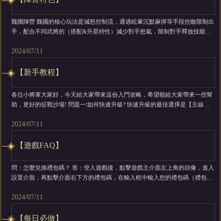
魏國陣營 魏國的核心玩法是減怒控制流，通過眩暈沉默麻痹等手段控敵限制出
手，配合不同武將的（搭配&升星特性）減少對手怒氣，限制對手釋放技能頻
率，從而戰勝對手。 蜀國陣營 蜀國核心玩法是多次出手連擊流，利用不同武
2024/07/11
將的搭配組成，從而多次出手&連擊，連續釋放技能，快速打擊對手，贏得戰
鬥。 吳國陣營 吳國是較為特殊的玩法，本...
【新手教程】
各位小將軍大家好，今天給大家帶來這份入門攻略，希望能給大家帶來一些幫
助，更好的征戰沙場! 問題一∶如何快速升級? 快速升級的最佳選擇是【主線副
本】和【逸聞】。小將軍可以通過完成【主線任務】，沉浸式體驗不同武將的
2024/07/11
劇情，獲得角色經驗、武將經驗書以及武將進階材料。 完成【逸聞】則可獲得
寶物以及寶物升級材料，更可觸發隨機奇遇獲得超豐富獎勵。 每日...
【遊戲FAQ】
問：怎麼兌換禮包碼？ 答：登入遊戲後，點擊遊戲主介面左上角的頭像，進入
設置介面，再點擊介面右下方的禮包碼，在輸入框中輸入您的禮包碼（禮包碼
支持文字，不區分大小寫），即可兌換禮包。 問：日常任務，週&月卡、特
2024/07/11
權、每日禮包、天天十連等在幾點刷新？ 答：UTC+8 05:00:00刷新 問：遊戲支
持ios、Google、HUAWEI平臺互通...
【每日必做】