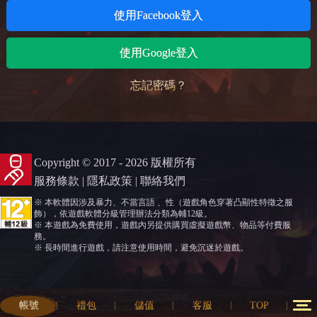
使用Facebook登入
使用Google登入
忘記密碼？
Copyright © 2017 - 2026 版權所有
服務條款
|
隱私政策
|
聯絡我們
※ 本軟體因涉及暴力、不當言語 、性（遊戲角色穿著凸顯性特徵之服
飾），依遊戲軟體分級管理辦法分類為輔12級。
※ 本遊戲為免費使用，遊戲內另提供購買虛擬遊戲幣、物品等付費服
務。
※ 長時間進行遊戲，請注意使用時間，避免沉迷於遊戲。
帳號
禮包
儲值
客服
TOP
12